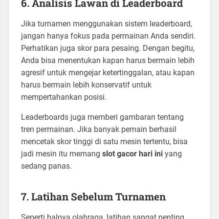
6. Analisis Lawan di Leaderboard
Jika turnamen menggunakan sistem leaderboard,
jangan hanya fokus pada permainan Anda sendiri.
Perhatikan juga skor para pesaing. Dengan begitu,
Anda bisa menentukan kapan harus bermain lebih
agresif untuk mengejar ketertinggalan, atau kapan
harus bermain lebih konservatif untuk
mempertahankan posisi.
Leaderboards juga memberi gambaran tentang
tren permainan. Jika banyak pemain berhasil
mencetak skor tinggi di satu mesin tertentu, bisa
jadi mesin itu memang
slot gacor hari ini
yang
sedang panas.
7. Latihan Sebelum Turnamen
Seperti halnya olahraga, latihan sangat penting