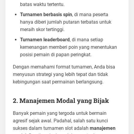
batas waktu tertentu.
Turnamen berbasis spin
, di mana peserta
hanya diberi jumlah putaran terbatas untuk
meraih skor tertinggi.
Turnamen leaderboard
, di mana setiap
kemenangan memberi poin yang menentukan
posisi pemain di papan peringkat.
Dengan memahami format turnamen, Anda bisa
menyusun strategi yang lebih tepat dan tidak
kebingungan saat permainan berlangsung.
2. Manajemen Modal yang Bijak
Banyak pemain yang tergoda untuk bermain
agresif sejak awal. Padahal, salah satu kunci
sukses dalam turnamen slot adalah
manajemen