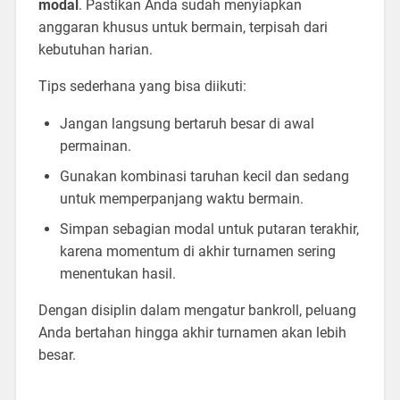
modal
. Pastikan Anda sudah menyiapkan
anggaran khusus untuk bermain, terpisah dari
kebutuhan harian.
Tips sederhana yang bisa diikuti:
Jangan langsung bertaruh besar di awal
permainan.
Gunakan kombinasi taruhan kecil dan sedang
untuk memperpanjang waktu bermain.
Simpan sebagian modal untuk putaran terakhir,
karena momentum di akhir turnamen sering
menentukan hasil.
Dengan disiplin dalam mengatur bankroll, peluang
Anda bertahan hingga akhir turnamen akan lebih
besar.