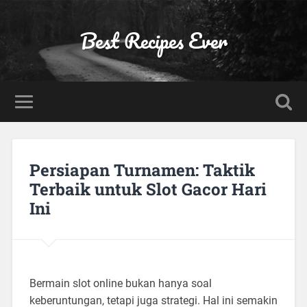
Best Recipes Ever
Persiapan Turnamen: Taktik
Terbaik untuk Slot Gacor Hari
Ini
Bermain slot online bukan hanya soal
keberuntungan, tetapi juga strategi. Hal ini semakin