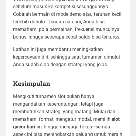
sebelum masuk ke kompetisi sesungguhnya.
Cobalah bermain di mode demo atau taruhan kecil
terlebih dahulu. Dengan cara ini, Anda bisa
memahami pola permainan, frekuensi munculnya
bonus, hingga seberapa cepat saldo bisa terkuras.
Latihan ini juga membantu meningkatkan
kepercayaan diri, sehingga saat turnamen dimulai
Anda sudah siap dengan strategi yang jelas.
Kesimpulan
Mengikuti turnamen slot bukan hanya
mengandalkan keberuntungan, tetapi juga
membutuhkan strategi yang matang. Mulai dari
memahami format, mengatur modal, memilih
slot
gacor hari ini
, hingga menjaga fokus—semua
aspek ini bisa meningkatkan peluang untuk meraih