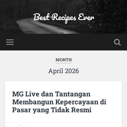
Best Recipes Ever
MONTH
April 2026
MG Live dan Tantangan
Membangun Kepercayaan di
Pasar yang Tidak Resmi