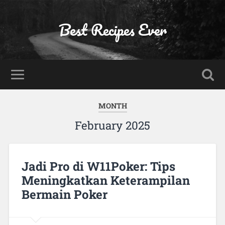
Best Recipes Ever
MONTH
February 2025
Jadi Pro di W11Poker: Tips
Meningkatkan Keterampilan
Bermain Poker