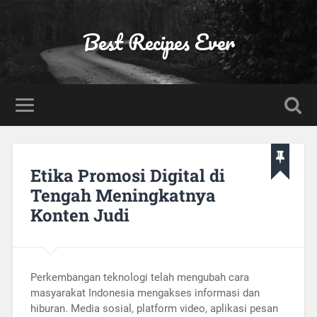
Best Recipes Ever
Etika Promosi Digital di
Tengah Meningkatnya
Konten Judi
Perkembangan teknologi telah mengubah cara
masyarakat Indonesia mengakses informasi dan
hiburan. Media sosial, platform video, aplikasi pesan