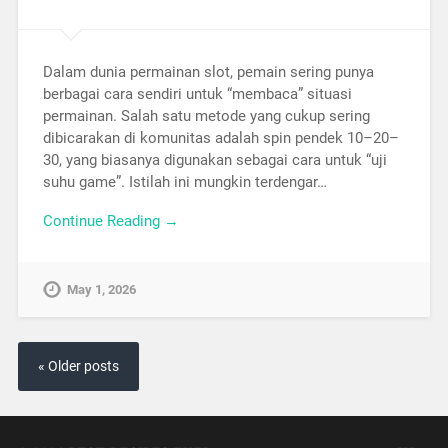
Dalam dunia permainan slot, pemain sering punya
berbagai cara sendiri untuk “membaca” situasi
permainan. Salah satu metode yang cukup sering
dibicarakan di komunitas adalah spin pendek 10–20–
30, yang biasanya digunakan sebagai cara untuk “uji
suhu game”. Istilah ini mungkin terdengar…
Continue Reading →
May 1, 2026
« Older posts