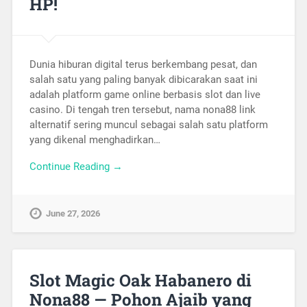
HP!
Dunia hiburan digital terus berkembang pesat, dan
salah satu yang paling banyak dibicarakan saat ini
adalah platform game online berbasis slot dan live
casino. Di tengah tren tersebut, nama nona88 link
alternatif sering muncul sebagai salah satu platform
yang dikenal menghadirkan…
Continue Reading →
June 27, 2026
Slot Magic Oak Habanero di
Nona88 — Pohon Ajaib yang