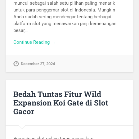
muncul sebagai salah satu pilihan paling menarik
untuk para penggemar slot di Indonesia. Mungkin
Anda sudah sering mendengar tentang berbagai
platform slot yang menawarkan janji kemenangan
besar,…
Continue Reading →
December 27, 2024
Bedah Tuntas Fitur Wild
Expansion Koi Gate di Slot
Gacor
Permainan slot online terus mengalami