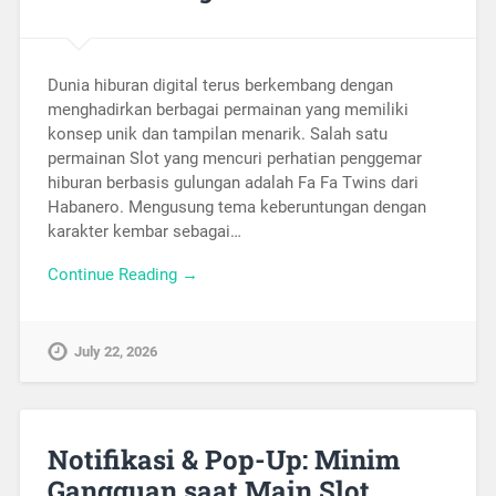
Dunia hiburan digital terus berkembang dengan
menghadirkan berbagai permainan yang memiliki
konsep unik dan tampilan menarik. Salah satu
permainan Slot yang mencuri perhatian penggemar
hiburan berbasis gulungan adalah Fa Fa Twins dari
Habanero. Mengusung tema keberuntungan dengan
karakter kembar sebagai…
Continue Reading →
July 22, 2026
Notifikasi & Pop-Up: Minim
Gangguan saat Main Slot