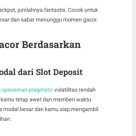
ackpot, jumlahnya fantastis. Cocok untuk
 besar dan sabar menunggu momen gacor.
Gacor Berdasarkan
dal dari Slot Deposit
h
spaceman pragmatic
volatilitas rendah
do kamu tetap awet dan memberi waktu
ika modal besar dan kamu siap mengambil
lihan.