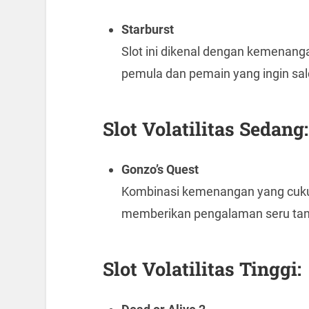
Starburst
Slot ini dikenal dengan kemenanga
pemula dan pemain yang ingin sald
Slot Volatilitas Sedang:
Gonzo’s Quest
Kombinasi kemenangan yang cukup
memberikan pengalaman seru tanpa
Slot Volatilitas Tinggi: