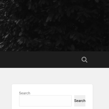
Search
Search