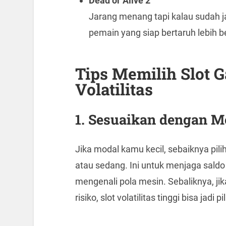
Dead or Alive 2
Jarang menang tapi kalau sudah j
pemain yang siap bertaruh lebih
Tips Memilih Slot 
Volatilitas
1. Sesuaikan dengan Mo
Jika modal kamu kecil, sebaiknya pili
atau sedang. Ini untuk menjaga sal
mengenali pola mesin. Sebaliknya, j
risiko, slot volatilitas tinggi bisa jadi pi