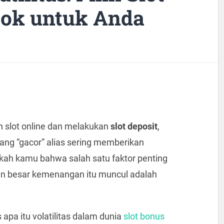
cok untuk Anda
n slot online dan melakukan
slot deposit
,
ang “gacor” alias sering memberikan
kah kamu bahwa salah satu faktor penting
n besar kemenangan itu muncul adalah
 apa itu volatilitas dalam dunia
slot bonus