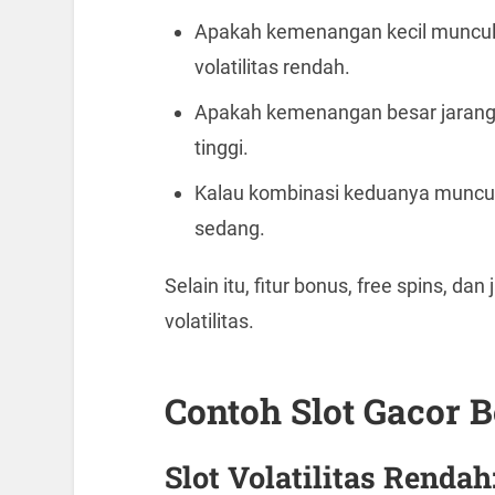
Apakah kemenangan kecil muncul s
volatilitas rendah.
Apakah kemenangan besar jarang, t
tinggi.
Kalau kombinasi keduanya muncul, 
sedang.
Selain itu, fitur bonus, free spins, dan
volatilitas.
Contoh Slot Gacor B
Slot Volatilitas Rendah