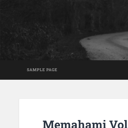
SAMPLE PAGE
Memahami Volati