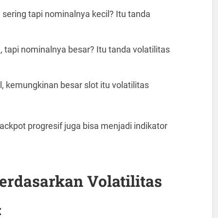
ering tapi nominalnya kecil? Itu tanda
api nominalnya besar? Itu tanda volatilitas
kemungkinan besar slot itu volatilitas
 jackpot progresif juga bisa menjadi indikator
erdasarkan Volatilitas
: