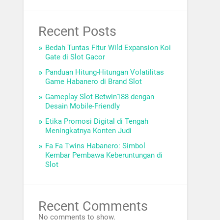
Recent Posts
Bedah Tuntas Fitur Wild Expansion Koi
Gate di Slot Gacor
Panduan Hitung-Hitungan Volatilitas
Game Habanero di Brand Slot
Gameplay Slot Betwin188 dengan
Desain Mobile-Friendly
Etika Promosi Digital di Tengah
Meningkatnya Konten Judi
Fa Fa Twins Habanero: Simbol
Kembar Pembawa Keberuntungan di
Slot
Recent Comments
No comments to show.