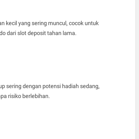
n kecil yang sering muncul, cocok untuk
o dari slot deposit tahan lama.
 sering dengan potensi hadiah sedang,
 risiko berlebihan.