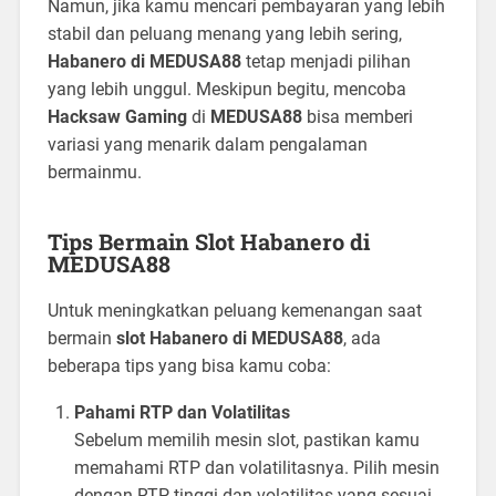
Namun, jika kamu mencari pembayaran yang lebih
stabil dan peluang menang yang lebih sering,
Habanero di MEDUSA88
tetap menjadi pilihan
yang lebih unggul. Meskipun begitu, mencoba
Hacksaw Gaming
di
MEDUSA88
bisa memberi
variasi yang menarik dalam pengalaman
bermainmu.
Tips Bermain Slot Habanero di
MEDUSA88
Untuk meningkatkan peluang kemenangan saat
bermain
slot Habanero di MEDUSA88
, ada
beberapa tips yang bisa kamu coba:
Pahami RTP dan Volatilitas
Sebelum memilih mesin slot, pastikan kamu
memahami RTP dan volatilitasnya. Pilih mesin
dengan RTP tinggi dan volatilitas yang sesuai