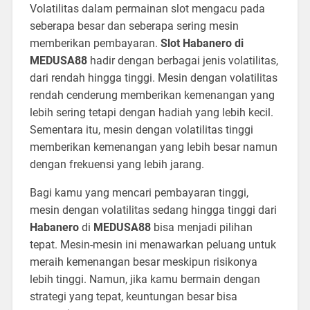
Volatilitas dalam permainan slot mengacu pada
seberapa besar dan seberapa sering mesin
memberikan pembayaran.
Slot Habanero di
MEDUSA88
hadir dengan berbagai jenis volatilitas,
dari rendah hingga tinggi. Mesin dengan volatilitas
rendah cenderung memberikan kemenangan yang
lebih sering tetapi dengan hadiah yang lebih kecil.
Sementara itu, mesin dengan volatilitas tinggi
memberikan kemenangan yang lebih besar namun
dengan frekuensi yang lebih jarang.
Bagi kamu yang mencari pembayaran tinggi,
mesin dengan volatilitas sedang hingga tinggi dari
Habanero
di
MEDUSA88
bisa menjadi pilihan
tepat. Mesin-mesin ini menawarkan peluang untuk
meraih kemenangan besar meskipun risikonya
lebih tinggi. Namun, jika kamu bermain dengan
strategi yang tepat, keuntungan besar bisa