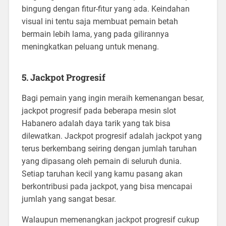
bingung dengan fitur-fitur yang ada. Keindahan
visual ini tentu saja membuat pemain betah
bermain lebih lama, yang pada gilirannya
meningkatkan peluang untuk menang.
5.
Jackpot Progresif
Bagi pemain yang ingin meraih kemenangan besar,
jackpot progresif pada beberapa mesin slot
Habanero adalah daya tarik yang tak bisa
dilewatkan. Jackpot progresif adalah jackpot yang
terus berkembang seiring dengan jumlah taruhan
yang dipasang oleh pemain di seluruh dunia.
Setiap taruhan kecil yang kamu pasang akan
berkontribusi pada jackpot, yang bisa mencapai
jumlah yang sangat besar.
Walaupun memenangkan jackpot progresif cukup