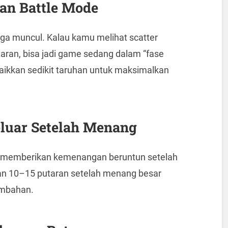
dan Battle Mode
aga muncul. Kalau kamu melihat scatter
aran, bisa jadi game sedang dalam “fase
 naikkan sedikit taruhan untuk maksimalkan
luar Setelah Menang
g memberikan kemenangan beruntun setelah
tkan 10–15 putaran setelah menang besar
ambahan.