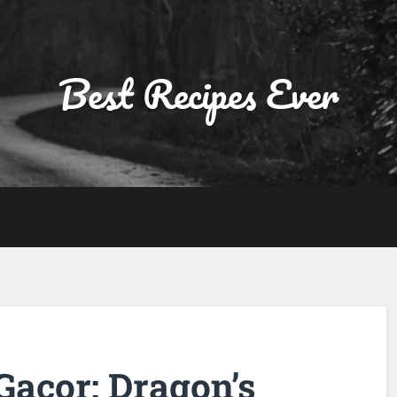
Best Recipes Ever
Gacor: Dragon’s