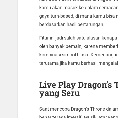
kamu akan masuk ke dalam semacam
gaya turn-based, di mana kamu bisa m
berdasarkan hasil pertarungan.
Fitur ini jadi salah satu alasan kena
oleh banyak pemain, karena memberi
kombinasi simbol biasa. Kemenangan d
terutama jika kamu berhasil mengalahk
Live Play Dragon’s
yang Seru
Saat mencoba Dragon’s Throne dalam 
benar terasa imersif. Musik latar yan