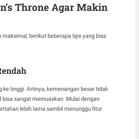
n’s Throne Agar Makin
maksimal, berikut beberapa tips yang bisa
 Rendah
g ke tinggi. Artinya, kemenangan besar tidak
cul bisa sangat memuaskan. Mulai dengan
tahan lebih lama sambil menunggu fitur