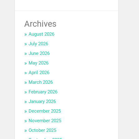
Archives
August 2026
July 2026
June 2026
May 2026
April 2026
March 2026
February 2026
January 2026
December 2025
November 2025
October 2025