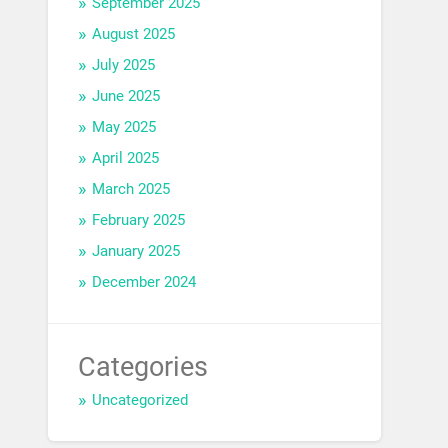
September 2025
August 2025
July 2025
June 2025
May 2025
April 2025
March 2025
February 2025
January 2025
December 2024
Categories
Uncategorized