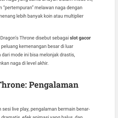
 “pertempuran” melawan naga dengan
enang lebih banyak koin atau multiplier
pa Dragon’s Throne disebut sebagai
slot gacor
 peluang kemenangan besar di luar
ari mode ini bisa melonjak drastis,
an naga di level akhir.
 Throne: Pengalaman
sesi live play, pengalaman bermain benar-
g dramatis, efek animasi yang halus, dan